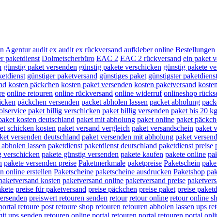
en
Agentur
audit ex
audit ex rückversand
aufkleber online
Bestellungen
r paketdienst
Dolmetscherbüro
EAC 2
EAC 2 rückversand
ein paket 
n
günstig paket versenden
günstig pakete verschicken
günstig pakete v
ketdienst
günstiger paketversand
günstiges paket
günstigster paketdiens
nd
kosten päckchen
kosten paket versenden
kosten paketversand
kosten
re
online retouren
online rückversand
online widerruf
onlineshop rück
icken
päckchen versenden
packet abholen lassen
packet abholung
pack
olservice
paket billig verschicken
paket billig versenden
paket bis 20 k
paket kosten deutschland
paket mit abholung
paket online
paket päckch
et schicken kosten
paket versand vergleich
paket versandschein
paket 
ket versenden deutschland
paket versenden mit abholung
paket versend
 abholen lassen
paketdienst
paketdienst deutschland
paketdienst preise
g verschicken
pakete günstig versenden
pakete kaufen
pakete online
pak
n
pakete versenden preise
Paketmerkmale
paketpreise
Paketschein
pake
n online erstellen
Paketscheine
paketscheine ausdrucken
Paketshop
pak
paketversand kosten
paketversand online
paketversand preise
paketvers
akete
preise für paketversand
preise päckchen
preise paket
preise paketd
versenden
preiswert retouren senden
retour
retour online
retour online s
portal
retoure post
retoure shop
retouren
retouren abholen lassen ups
re
mit ups senden
retouren online portal
retouren portal
retouren portal onl