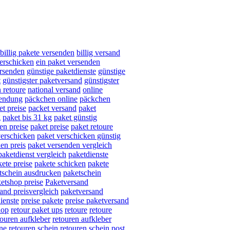
billig pakete versenden
billig versand
verschicken
ein paket versenden
ersenden
günstige paketdienste
günstige
t
günstigster paketversand
günstigster
 retoure
national versand
online
sendung
päckchen online
päckchen
et preise
packet versand
paket
g
paket bis 31 kg
paket günstig
en preise
paket preise
paket retoure
verschicken
paket verschicken günstig
en preis
paket versenden vergleich
paketdienst vergleich
paketdienste
ete preise
pakete schicken
pakete
tschein ausdrucken
paketschein
etshop preise
Paketversand
and preisvergleich
paketversand
ienste
preise pakete
preise paketversand
hop
retour paket ups
retoure
retoure
touren aufkleber
retouren aufkleber
ine
retouren schein
retouren schein post