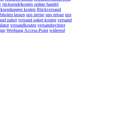
e
rücksendekosten online handel
cksendungen kosten
Rückversand
abholen lassen
ups preise
ups retour
ups
and paket
versand paket kosten
versand
lator
versandkosten
versandrechner
ign
Werbung Access-Point
widerruf