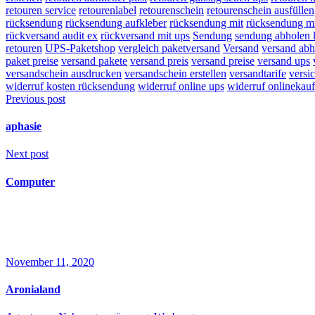
retouren service
retourenlabel
retourenschein
retourenschein ausfüllen
rücksendung
rücksendung aufkleber
rücksendung mit
rücksendung mi
rückversand audit ex
rückversand mit ups
Sendung
sendung abholen 
retouren
UPS-Paketshop
vergleich paketversand
Versand
versand ab
paket preise
versand pakete
versand preis
versand preise
versand ups
versandschein ausdrucken
versandschein erstellen
versandtarife
versi
widerruf kosten rücksendung
widerruf online ups
widerruf onlinekauf
Previous post
aphasie
Next post
Computer
Related Posts
November 11, 2020
Aronialand