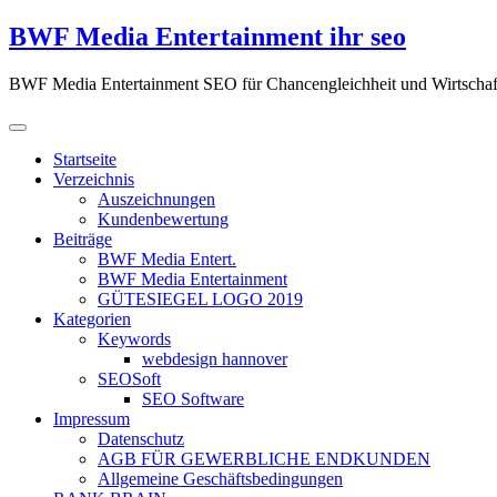
Zum
BWF Media Entertainment ihr seo
Inhalt
springen
BWF Media Entertainment SEO für Chancengleichheit und Wirtschaf
Startseite
Verzeichnis
Auszeichnungen
Kundenbewertung
Beiträge
BWF Media Entert.
BWF Media Entertainment
GÜTESIEGEL LOGO 2019
Kategorien
Keywords
webdesign hannover
SEOSoft
SEO Software
Impressum
Datenschutz
AGB FÜR GEWERBLICHE ENDKUNDEN
Allgemeine Geschäftsbedingungen