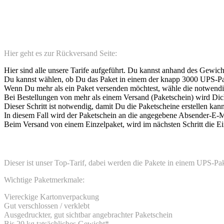
Rückversand
Rückversand ist die Webschmiede24 der Neuzeit.
Hier geht es zur Rückversand Seite:
Hier sind alle unsere Tarife aufgeführt. Du kannst anhand des Gewi
Du kannst wählen, ob Du das Paket in einem der knapp 3000 UPS-Pak
Wenn Du mehr als ein Paket versenden möchtest, wähle die notwendi
Bei Bestellungen von mehr als einem Versand (Paketschein) wird Dic
Dieser Schritt ist notwendig, damit Du die Paketscheine erstellen ka
In diesem Fall wird der Paketschein an die angegebene Absender-E-M
Beim Versand von einem Einzelpaket, wird im nächsten Schritt die 
Rückversand – Abholung vereinbaren
Dieser ist unser Top-Tarif, dabei werden die Pakete in einem UPS-P
Wichtige Paketmerkmale:
Viereckige Kartonverpackung
Gut verschlossen / verklebt
Ausgedruckter, gut sichtbar angebrachter Paketschein
Bis 20 kg tatsächliches Gewicht*