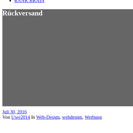
RANK BRAIN
Rückversand
Juli 30, 2016
Von
Uwe2014
In
Web-Design
,
webdesign
,
Werbung
Rückversand