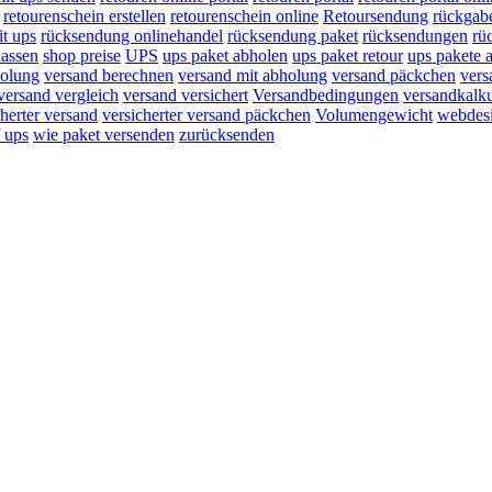
retourenschein erstellen
retourenschein online
Retoursendung
rückgab
t ups
rücksendung onlinehandel
rücksendung paket
rücksendungen
rü
lassen
shop preise
UPS
ups paket abholen
ups paket retour
ups pakete 
holung
versand berechnen
versand mit abholung
versand päckchen
vers
versand vergleich
versand versichert
Versandbedingungen
versandkalku
cherter versand
versicherter versand päckchen
Volumengewicht
webdes
 ups
wie paket versenden
zurücksenden