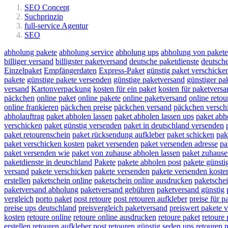
SEO Concept
Suchprinzip
full-service Agentur
SEO
abholung pakete
abholung service
abholung ups
abholung von paket
billiger versand
billigster paketversand
deutsche paketdienste
deutsche
Einzelpaket
Empfängerdaten
Express-Paket
günstig paket verschicke
pakete
günstige pakete versenden
günstige paketversand
günstiger pa
versand
Kartonverpackung
kosten für ein paket
kosten für paketversa
päckchen
online paket
online pakete
online paketversand
online retou
online frankieren
päckchen preise
päckchen versand
päckchen versch
abholauftrag
paket abholen lassen
paket abholen lassen ups
paket abh
verschicken
paket günstig versenden
paket in deutschland versenden
paket retourenschein
paket rücksendung aufkleber
paket schicken
pak
paket verschicken kosten
paket versenden
paket versenden adresse
pa
paket versenden wie
paket von zuhause abholen lassen
paket zuhause
paketdienste in deutschland
Pakete
pakete abholen post
pakete günsti
versand
pakete verschicken
pakete versenden
pakete versenden koste
erstellen
paketschein online
paketschein online ausdrucken
paketschei
paketversand abholung
paketversand gebühren
paketversand günstig
vergleich
porto paket
post retoure
post retouren aufkleber
preise für p
preise ups deutschland
preisvergleich paketversand
preiswert pakete 
kosten
retoure online
retoure online ausdrucken
retoure paket
retoure 
erstellen
retouren aufkleber post
retouren günstig seden ups
retouren 