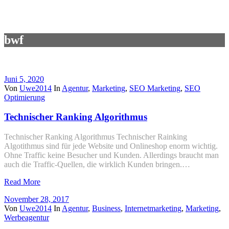
bwf
Juni 5, 2020
Von
Uwe2014
In
Agentur
,
Marketing
,
SEO Marketing
,
SEO
Optimierung
Technischer Ranking Algorithmus
Technischer Ranking Algorithmus Technischer Rainking
Algotithmus sind für jede Website und Onlineshop enorm wichtig.
Ohne Traffic keine Besucher und Kunden. Allerdings braucht man
auch die Traffic-Quellen, die wirklich Kunden bringen.…
Read More
November 28, 2017
Von
Uwe2014
In
Agentur
,
Business
,
Internetmarketing
,
Marketing
,
Werbeagentur