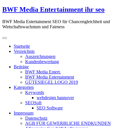
Zum
BWF Media Entertainment ihr seo
Inhalt
springen
BWF Media Entertainment SEO für Chancengleichheit und
Wirtschaftswachstum und Fairness
Startseite
Verzeichnis
Auszeichnungen
Kundenbewertung
Beiträge
BWF Media Entert.
BWF Media Entertainment
GÜTESIEGEL LOGO 2019
Kategorien
Keywords
webdesign hannover
SEOSoft
SEO Software
Impressum
Datenschutz
AGB FÜR GEWERBLICHE ENDKUNDEN