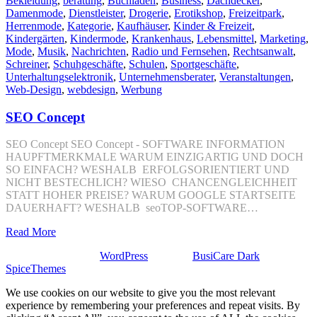
Bekleidung
,
beratung
,
Buchladen
,
Business
,
Dachdecker
,
Damenmode
,
Dienstleister
,
Drogerie
,
Erotikshop
,
Freizeitpark
,
Herrenmode
,
Kategorie
,
Kaufhäuser
,
Kinder & Freizeit
,
Kindergärten
,
Kindermode
,
Krankenhaus
,
Lebensmittel
,
Marketing
,
Mode
,
Musik
,
Nachrichten
,
Radio und Fernsehen
,
Rechtsanwalt
,
Schreiner
,
Schuhgeschäfte
,
Schulen
,
Sportgeschäfte
,
Unterhaltungselektronik
,
Unternehmensberater
,
Veranstaltungen
,
Web-Design
,
webdesign
,
Werbung
SEO Concept
SEO Concept SEO Concept - SOFTWARE INFORMATION
HAUPFTMERKMALE WARUM EINZIGARTIG UND DOCH
SO EINFACH? WESHALB ERFOLGSORIENTIERT UND
NICHT BESTECHLICH? WIESO CHANCENGLEICHHEIT
STATT HOHER PREISE? WARUM GOOGLE STARTSEITE
DAUERHAFT? WESHALB seoTOP-SOFTWARE…
Read More
Stolz präsentiert von
WordPress
| Theme:
BusiCare Dark
von
SpiceThemes
We use cookies on our website to give you the most relevant
experience by remembering your preferences and repeat visits. By