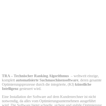
TRA – TECHNISCHER
ALGORITHMUS
AUTOMATISIERTE
SUCHMASCHINENOPTIMIERUNG MI KI
TRA – Technischer Ranking Algorithmus
– weltweit einzige,
komplett
automatisierte Suchmaschinensoftware
, deren gesamte
Optimierungsprozesse durch die integrierte, (KI)
künstliche
Intelligenz
gesteuert wird.
Eine Installation der Software auf dem Kundenrechner ist nicht
notwendig, da alles vom Optimierungsunternehmen ausgeführt
wird. Die Software bietet schnelle, sichere und stabile Optimierung