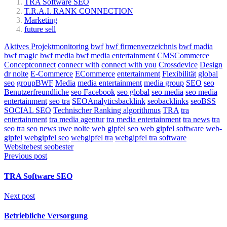
TRA Software SEO
T.R.A.I. RANK CONNECTION
Marketing
future sell
Aktives Projektmonitoring
bwf
bwf firmenverzeichnis
bwf madia
bwf magic
bwf media
bwf media entertainment
CMSCommerce
Conceptconnect
connecr with
connect with you
Crossdevice
Design
dr nolte
E-Commerce
ECommerce
entertainment
Flexibilität
global
seo
groupBWF
Media
media entertainment
media group
SEO
seo
Benutzerfreundliche
seo Facebook
seo global
seo media
seo media
entertainment
seo tra
SEOAnalyticsbacklink
seobacklinks
seoBSS
SOCIAL SEO
Technischer Ranking algorithmus
TRA
tra
entertainment
tra media agentur
tra media entertainment
tra news
tra
seo
tra seo news
uwe nolte
web gipfel seo
web gipfel software
web-
gipfel
webgipfel seo
webgipfel tra
webgipfel tra software
Websitebest seobester
Previous post
TRA Software SEO
Next post
Betriebliche Versorgung