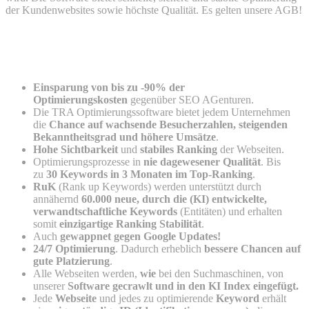
der Kundenwebsites sowie höchste Qualität. Es gelten unsere AGB!
Hoher Nutzen und enorme Vorteile für
Unternehmen
Einsparung von bis zu -90% der
Optimierungskosten
gegenüber SEO AGenturen.
Die TRA Optimierungssoftware bietet jedem Unternehmen
die
Chance auf wachsende Besucherzahlen, steigenden
Bekanntheitsgrad und höhere Umsätze
.
Hohe Sichtbarkeit
und
stabiles Ranking
der Webseiten.
Optimierungsprozesse in
nie dagewesener Qualität
. Bis
zu
30 Keywords in 3 Monaten im Top-Ranking
.
RuK
(Rank up Keywords) werden unterstützt durch
annähernd
60.000 neue, durch die (KI) entwickelte,
verwandtschaftliche Keywords
(Entitäten) und erhalten
somit
einzigartige Ranking Stabilität
.
Auch
gewappnet gegen Google Updates!
24/7 Optimierung
. Dadurch erheblich
bessere Chancen auf
gute Platzierung
.
Alle Webseiten werden,
wie
bei den Suchmaschinen, von
unserer
Software
gecrawlt und in den KI Index eingefügt.
Jede
Webseite
und jedes zu optimierende
Keyword
erhält