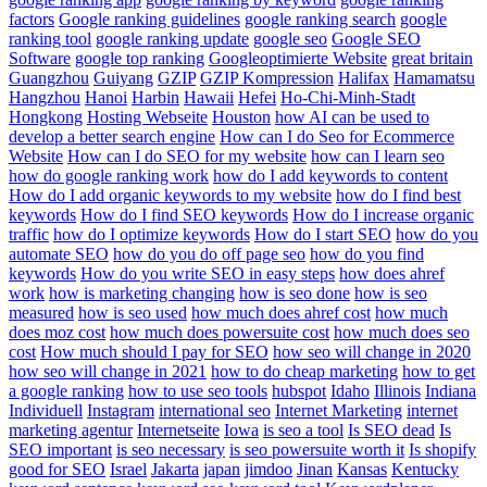
factors
Google ranking guidelines
google ranking search
google
ranking tool
google ranking update
google seo
Google SEO
Software
google top ranking
Googleoptimierte Website
great britain
Guangzhou
Guiyang
GZIP
GZIP Kompression
Halifax
Hamamatsu
Hangzhou
Hanoi
Harbin
Hawaii
Hefei
Ho-Chi-Minh-Stadt
Hongkong
Hosting Webseite
Houston
how AI can be used to
develop a better search engine
How can I do Seo for Ecommerce
Website
How can I do SEO for my website
how can I learn seo
how do google ranking work
how do I add keywords to content
How do I add organic keywords to my website
how do I find best
keywords
How do I find SEO keywords
How do I increase organic
traffic
how do I optimize keywords
How do I start SEO
how do you
automate SEO
how do you do off page seo
how do you find
keywords
How do you write SEO in easy steps
how does ahref
work
how is marketing changing
how is seo done
how is seo
measured
how is seo used
how much does ahref cost
how much
does moz cost
how much does powersuite cost
how much does seo
cost
How much should I pay for SEO
how seo will change in 2020
how seo will change in 2021
how to do cheap marketing
how to get
a google ranking
how to use seo tools
hubspot
Idaho
Illinois
Indiana
Individuell
Instagram
international seo
Internet Marketing
internet
marketing agentur
Internetseite
Iowa
is seo a tool
Is SEO dead
Is
SEO important
is seo necessary
is seo powersuite worth it
Is shopify
good for SEO
Israel
Jakarta
japan
jimdoo
Jinan
Kansas
Kentucky