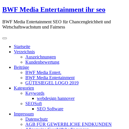
Zum
BWF Media Entertainment ihr seo
Inhalt
springen
BWF Media Entertainment SEO für Chancengleichheit und
Wirtschaftswachstum und Fairness
Startseite
Verzeichnis
Auszeichnungen
Kundenbewertung
Beiträge
BWF Media Entert.
BWF Media Entertainment
GÜTESIEGEL LOGO 2019
Kategorien
Keywords
webdesign hannover
SEOSoft
SEO Software
Impressum
Datenschutz
AGB FÜR GEWERBLICHE ENDKUNDEN