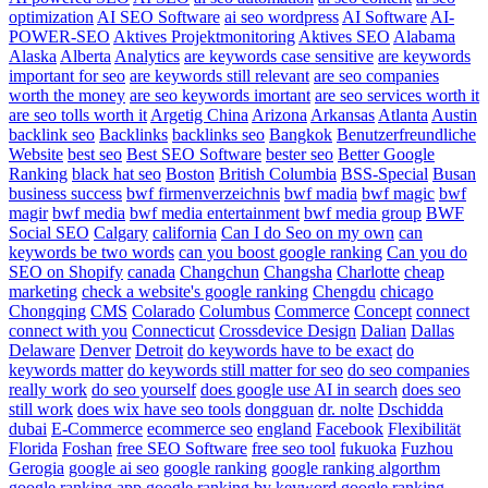
optimization
AI SEO Software
ai seo wordpress
AI Software
AI-
POWER-SEO
Aktives Projektmonitoring
Aktives SEO
Alabama
Alaska
Alberta
Analytics
are keywords case sensitive
are keywords
important for seo
are keywords still relevant
are seo companies
worth the money
are seo keywords imortant
are seo services worth it
are seo tolls worth it
Argetig China
Arizona
Arkansas
Atlanta
Austin
backlink seo
Backlinks
backlinks seo
Bangkok
Benutzerfreundliche
Website
best seo
Best SEO Software
bester seo
Better Google
Ranking
black hat seo
Boston
British Columbia
BSS-Special
Busan
business success
bwf firmenverzeichnis
bwf madia
bwf magic
bwf
magir
bwf media
bwf media entertainment
bwf media group
BWF
Social SEO
Calgary
california
Can I do Seo on my own
can
keywords be two words
can you boost google ranking
Can you do
SEO on Shopify
canada
Changchun
Changsha
Charlotte
cheap
marketing
check a website's google ranking
Chengdu
chicago
Chongqing
CMS
Colarado
Columbus
Commerce
Concept
connect
connect with you
Connecticut
Crossdevice Design
Dalian
Dallas
Delaware
Denver
Detroit
do keywords have to be exact
do
keywords matter
do keywords still matter for seo
do seo companies
really work
do seo yourself
does google use AI in search
does seo
still work
does wix have seo tools
dongguan
dr. nolte
Dschidda
dubai
E-Commerce
ecommerce seo
england
Facebook
Flexibilität
Florida
Foshan
free SEO Software
free seo tool
fukuoka
Fuzhou
Gerogia
google ai seo
google ranking
google ranking algorthm
google ranking app
google ranking by keyword
google ranking