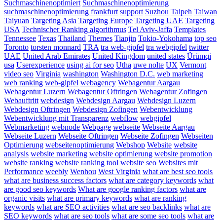
Suchmaschinenoptimiert
Suchmaschinenoptimierung
suchmaschinenoptimierung frankfurt
support
Suzhou
Taipeh
Taiwan
Taiyuan
Targeting Asia
Targeting Europe
Targeting UAE
Targeting
USA
Technischer Ranking algorithmus
Tel Aviv-Jaffa
Templates
Tennessee
Texas
Thailand
Themes
Tianjin
Tokio-Yokohama
top seo
Toronto
torsten monnard
TRA
tra web-gipfel
tra webgipfel
twitter
UAE
United Arab Emirates
United Kingdom
united states
Ürümqi
usa
Userexperience
using ai for seo
Utha
uwe nolte
UX
Vermont
video seo
Virginia
washington
Washington D.C.
web marketing
web ranking
web-gipfel
webagency
Webagentur Aargau
Webagentur Luzern
Webagentur Oftringen
Webagentur Zofingen
Webauftritt
webdesign
Webdesign Aargau
Webdesign Luzern
Webdesign Oftringen
Webdesign Zofingen
Webentwicklung
Webentwicklung mit Transparenz
webflow
webgipfel
Webmarketing
webnode
Webpage
webseite
Webseite Aargau
Webseite Luzern
Webseite Oftringen
Webseite Zofingen
Webseiten
Optimierung
webseitenoptimierung
Webshop
Website
website
analysis
website marketing
website optimierung
website promotion
website ranking
website ranking tool
website seo
Websites mit
Performance
weebly
Wenhou
West Virginia
what are best seo tools
what are business success factors
what are category keywords
what
are good seo keywords
What are google ranking factors
what are
organic visits
what are primary keywords
what are ranking
keywords
what are SEO activities
what are seo backlinks
what are
SEO keywords
what are seo tools
what are some seo tools
what are