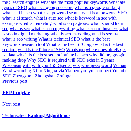
the 5 search engines
what are the most popular keywords
What are
types of SEO
what is a goog seo score
what is a google ranking
what is ai in seo
what is ai powered search
what is ai powered SEO
what is ai search
what is auto seo
what is keyword in seo with
example
what is marketing
what is on page seo
what is rankBrain in
seo
what is seo
what is seo copywriting
what is seo in business
what
is seo in digital marketing
what is seo marketing
what is seo usa
what is seo writing
What is technical SEO
what is the best
keywords research tool
What is the best SEO app
what is the best
seo tool
what is the future of SEO
Whatsapp
where does ahrefs get
ist data
which is the best seo tool
white hat seo
why did my google
ranking drop
Why SEO is required
will SEO exist in 5 years
Wisconsin
with
with youBSS-Special
wix
wordpress
world
Wuhan
Wuxi
wyoming
Xi'an
Xing
xovia
Yiamen
you
you connect
Youtube
SEO
Zhengzhou
Zhongshan
Zofingen
Previous post
ERP Projekte
Next post
Technischer Ranking Algorithmus
Related Posts