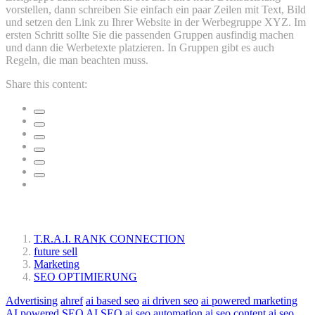
vorstellen, dann schreiben Sie einfach ein paar Zeilen mit Text, Bild
und setzen den Link zu Ihrer Website in der Werbegruppe XYZ. Im
ersten Schritt sollte Sie die passenden Gruppen ausfindig machen
und dann die Werbetexte platzieren. In Gruppen gibt es auch
Regeln, die man beachten muss.
Share this content:
Ähnliche Beiträge:
T.R.A.I. RANK CONNECTION
future sell
Marketing
SEO OPTIMIERUNG
Advertising
ahref
ai based seo
ai driven seo
ai powered marketing
AI powered SEO
AI SEO
ai seo automation
ai seo content
ai seo