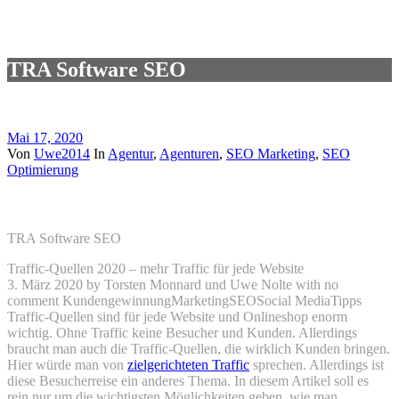
TRA Software SEO
Mai 17, 2020
Von
Uwe2014
In
Agentur
,
Agenturen
,
SEO Marketing
,
SEO
Optimierung
TRA Software SEO
TRA Software SEO
Traffic-Quellen 2020 – mehr Traffic für jede Website
3. März 2020 by Torsten Monnard und Uwe Nolte with no
comment KundengewinnungMarketingSEOSocial MediaTipps
Traffic-Quellen sind für jede Website und Onlineshop enorm
wichtig. Ohne Traffic keine Besucher und Kunden. Allerdings
braucht man auch die Traffic-Quellen, die wirklich Kunden bringen.
Hier würde man von
zielgerichteten Traffic
sprechen. Allerdings ist
diese Besucherreise ein anderes Thema. In diesem Artikel soll es
rein nur um die wichtigsten Möglichkeiten geben, wie man