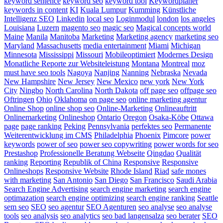
keyword sentence
keyword seo
keyword tool
Keywordplaner
keywords in content
KI
Kuala Lumpur
Kumming
Künstliche
Intelligenz SEO
Linkedin
local seo
Loginmodul
london
los angeles
Louisiana
Luzern
magento seo
magic seo
Magical concepts world
Maine
Manila
Manitoba
Marketing
Marketing agency
marketing seo
Maryland
Massachusetts
media entertainment
Miami
Michigan
Minnesota
Mississippi
Missouri
Mobileoptimiert
Modernes Design
Monatliche Reporte zur Websiteleistung
Montana
Montreal
moz
must have seo tools
Nagoya
Nanjing
Nanning
Nebraska
Nevada
New Hampshire
New Jersey
New Mexico
new york
New York
City
Ningbo
North Carolina
North Dakota
off page seo
offpage seo
Oftringen
Ohio
Oklahoma
on page seo
online marketing agentur
Online Shop
online shop seo
Online-Marketing
Onlineauftritt
Onlinemarketing
Onlineshop
Ontario
Oregon
Osaka-Köbe
Ottawa
page
page ranking
Peking
Pennsylvania
perfektes seo
Permanente
Weiterentwicklung im CMS
Philadelphia
Phoenix
Pimcore
power
keywords
power of seo
power seo copywriting
power words for seo
Prestashop
Professionelle Beratung Webseite
Qingdao
Qualität
ranking
Reporting
Republik of China
Responsive
Responsive
Onlineshops
Responsive Website
Rhode Island
Riad
safe mones
with marketing
San Antonio
San Diego
San Francisco
Saudi Arabia
Search Engine Advertising
search engine marketing
search engine
optimazation
search engine optimizing
search engine ranking
Seattle
sem seo
SEO
seo agentur
SEO Agenturen
seo analyse
seo analyse
tools
seo analysis
seo analytics
seo bad langensalza
seo berater
SEO