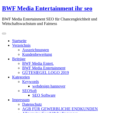
Zum
BWF Media Entertainment ihr seo
Inhalt
springen
BWF Media Entertainment SEO für Chancengleichheit und
Wirtschaftswachstum und Fairness
Startseite
Verzeichnis
Auszeichnungen
Kundenbewertung
Beiträge
BWF Media Entert.
BWF Media Entertainment
GÜTESIEGEL LOGO 2019
Kategorien
Keywords
webdesign hannover
SEOSoft
SEO Software
Impressum
Datenschutz
AGB FÜR GEWERBLICHE ENDKUNDEN