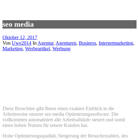
seo media
Oktober 12, 2017
Von
Uwe2014
In
Agentur
,
Agenturen
,
Business
,
Internetmarketing
,
Marketing
,
Werbeartikel
,
Werbung
seo media
seo media Diese Broschüre gibt einen
exakten Einblick Arbeitsweise.
seo media Infobroschüre
Diese Broschüre gibt Ihnen einen exakten Einblick in die
Arbeitsweise unserer seo media Optimierungssoftware. Die
vollkommen automatisiert alle Arbeitsabläufe steuert und somit
einen hohen Nutzen für unsere Kunden hat.
Hohe Optimierungsqualität, Steigerung der Besucherzahlen, des