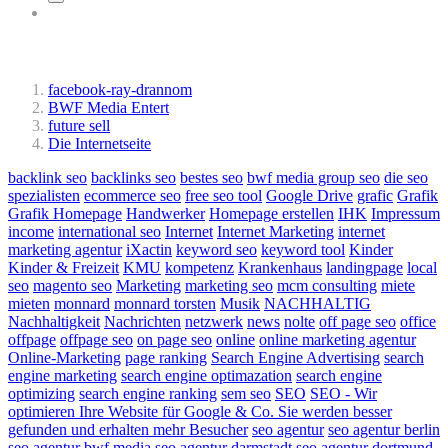
Ähnliche Beiträge:
facebook-ray-drannom
BWF Media Entert
future sell
Die Internetseite
backlink seo
backlinks seo
bestes seo
bwf media group seo
die seo
spezialisten
ecommerce seo
free seo tool
Google Drive
grafic
Grafik
Grafik Homepage
Handwerker
Homepage erstellen
IHK
Impressum
income
international seo
Internet
Internet Marketing
internet
marketing agentur
iXactin
keyword seo
keyword tool
Kinder
Kinder & Freizeit
KMU
kompetenz
Krankenhaus
landingpage
local
seo
magento seo
Marketing
marketing seo
mcm consulting
miete
mieten
monnard
monnard torsten
Musik
NACHHALTIG
Nachhaltigkeit
Nachrichten
netzwerk
news
nolte
off page seo
office
offpage
offpage seo
on page seo
online
online marketing agentur
Online-Marketing
page ranking
Search Engine Advertising
search
engine marketing
search engine optimazation
search engine
optimizing
search engine ranking
sem seo
SEO
SEO - Wir
optimieren Ihre Website für Google & Co. Sie werden besser
gefunden und erhalten mehr Besucher
seo agentur
seo agentur berlin
seo agentur bwf media
seo agentur darmstadt
seo agentur dortmund