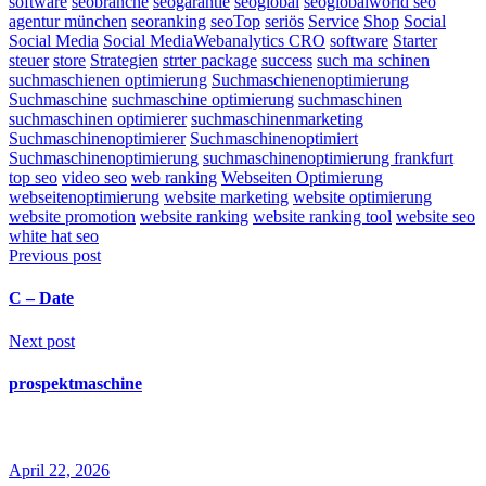
software
seobranche
seogarantie
seoglobal
seoglobalworld seo
agentur münchen
seoranking
seoTop
seriös
Service
Shop
Social
Social Media
Social MediaWebanalytics CRO
software
Starter
steuer
store
Strategien
strter package
success
such ma schinen
suchmaschienen optimierung
Suchmaschienenoptimierung
Suchmaschine
suchmaschine optimierung
suchmaschinen
suchmaschinen optimierer
suchmaschinenmarketing
Suchmaschinenoptimierer
Suchmaschinenoptimiert
Suchmaschinenoptimierung
suchmaschinenoptimierung frankfurt
top seo
video seo
web ranking
Webseiten Optimierung
webseitenoptimierung
website marketing
website optimierung
website promotion
website ranking
website ranking tool
website seo
white hat seo
Previous post
C – Date
Next post
prospektmaschine
Related Posts
April 22, 2026