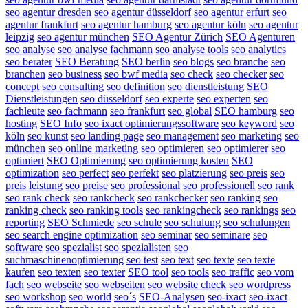
seo agentur dresden
seo agentur düsseldorf
seo agentur erfurt
seo
agentur frankfurt
seo agentur hamburg
seo agentur köln
seo agentur
leipzig
seo agentur münchen
SEO Agentur Zürich
SEO Agenturen
seo analyse
seo analyse fachmann
seo analyse tools
seo analytics
seo berater
SEO Beratung
SEO berlin
seo blogs
seo branche
seo
branchen
seo business
seo bwf media
seo check
seo checker
seo
concept
seo consulting
seo definition
seo dienstleistung
SEO
Dienstleistungen
seo düsseldorf
seo experte
seo experten
seo
fachleute
seo fachmann
seo frankfurt
seo global
SEO hamburg
seo
hosting
SEO Info
seo ixact optimierungssoftware
seo keyword
seo
köln
seo kunst
seo landing page
seo management
seo marketing
seo
münchen
seo online marketing
seo optimieren
seo optimierer
seo
optimiert
SEO Optimierung
seo optimierung kosten
SEO
optimization
seo perfect
seo perfekt
seo platzierung
seo preis
seo
preis leistung
seo preise
seo professional
seo professionell
seo rank
seo rank check
seo rankcheck
seo rankchecker
seo ranking
seo
ranking check
seo ranking tools
seo rankingcheck
seo rankings
seo
reporting
SEO Schmiede
seo schule
seo schulung
seo schulungen
seo search engine optimization
seo seminar
seo seminare
seo
software
seo spezialist
seo spezialisten
seo
suchmaschinenoptimierung
seo test
seo text
seo texte
seo texte
kaufen
seo texten
seo texter
SEO tool
seo tools
seo traffic
seo vom
fach
seo webseite
seo webseiten
seo website check
seo wordpress
seo workshop
seo world
seo´s
SEO-Analysen
seo-ixact
seo-ixact